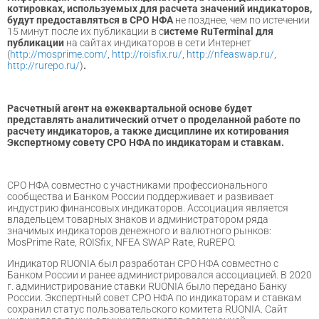
котировках, используемых для расчета значений индикаторов,
будут предоставляться в СРО НФА
не позднее, чем по истечении
15 минут после их публикации в с
истеме
RuTerminal
для
публикации
на сайтах индикаторов в сети Интернет
(
http://mosprime.com/
,
http://roisfix.ru/
,
http://nfeaswap.ru/
,
http://rurepo.ru/
)
.
Расчетный агент на ежеквартальной основе будет
представлять аналитический отчет о проделанной работе по
расчету индикаторов, а также дисциплине их котирования
Экспертному совету СРО НФА по индикаторам и ставкам.
СРО НФА совместно с участниками профессионального
сообщества и Банком России поддерживает и развивает
индустрию финансовых индикаторов. Ассоциация является
владельцем товарных знаков и администратором ряда
значимых индикаторов денежного и валютного рынков:
MosPrime Rate, ROISfix, NFEA SWAP Rate, RuREPO.
Индикатор RUONIA был разработан СРО НФА совместно с
Банком России и ранее администрировался ассоциацией. В 2020
г. администрирование ставки RUONIA было передано Банку
России. Экспертный совет СРО НФА по индикаторам и ставкам
сохранил статус пользовательского комитета RUONIA. Сайт