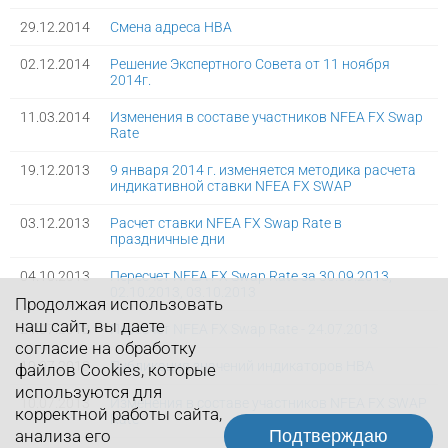
29.12.2014
Смена адреса НВА
02.12.2014
Решение Экспертного Совета от 11 ноября
2014г.
11.03.2014
Изменения в составе участников NFEA FX Swap
Rate
19.12.2013
9 января 2014 г. изменяется методика расчета
индикативной ставки NFEA FX SWAP
03.12.2013
Расчет ставки NFEA FX Swap Rate в
праздничные дни
04.10.2013
Пересчет NFEA FX Swap Rate за 30.09.2013,
02.10.2013, 03.10.2013
Продолжая использовать
наш сайт, вы даете
24.07.2013
Пересчет NFEA FX Swap Rate - 24.07.2013
согласие на обработку
19.07.2013
Публикация значений индикаторов НВА
файлов Cookies, которые
используются для
10.07.2013
Изменения в составе участников NFEA FX SWAP
корректной работы сайта,
Rate
Подтверждаю
анализа его