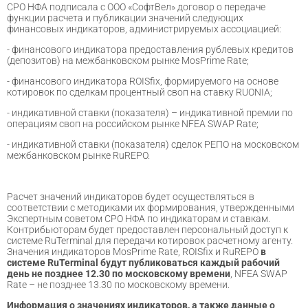
СРО НФА подписала с ООО «СофтВел» договор о передаче
функции расчета и публикации значений следующих
финансовых индикаторов, администрируемых ассоциацией:
- финансового индикатора предоставления рублевых кредитов
(депозитов) на межбанковском рынке MosPrime Rate;
- финансового индикатора ROISfix, формируемого на основе
котировок по сделкам процентный своп на ставку RUONIA;
- индикативной ставки (показателя) – индикативной премии по
операциям своп на российском рынке NFEA SWAP Rate;
- индикативной ставки (показателя) сделок РЕПО на московском
межбанковском рынке RuREPO.
Расчет значений индикаторов будет осуществляться в
соответствии с методиками их формирования, утвержденными
Экспертным советом СРО НФА по индикаторам и ставкам.
Контрибьюторам будет предоставлен персональный доступ к
системе RuTerminal для передачи котировок расчетному агенту.
Значения индикаторов MosPrime Rate, ROISfix и RuREPO
в
системе
RuTerminal
будут публиковаться каждый рабочий
день не позднее 12.30 по московскому времени
, NFEA SWAP
Rate – не позднее 13.30 по московскому времени.
Информация о значениях индикаторов, а также данные о