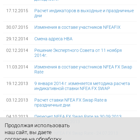
17.12.2015
Расчет индикаторов в выходные и праздничные
дни
30.07.2015
Изменения в составе участников NFEAFIX
29.12.2014
Смена адреса НВА
02.12.2014
Решение Экспертного Совета от 11 ноября
2014г.
11.03.2014
Изменения в составе участников NFEA FX Swap
Rate
19.12.2013
9 января 2014 г. изменяется методика расчета
индикативной ставки NFEA FX SWAP
03.12.2013
Расчет ставки NFEA FX Swap Rate в
праздничные дни
04.10.2013
Пересчет NFEA FX Swap Rate за 30.09.2013,
02.10.2013, 03.10.2013
Продолжая использовать
наш сайт, вы даете
24.07.2013
Пересчет NFEA FX Swap Rate - 24.07.2013
согласие на обработку