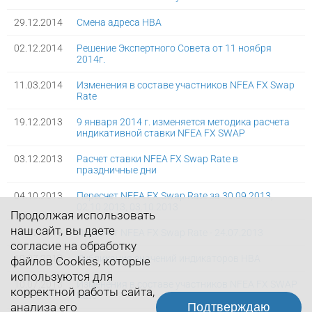
29.12.2014
Смена адреса НВА
02.12.2014
Решение Экспертного Совета от 11 ноября
2014г.
11.03.2014
Изменения в составе участников NFEA FX Swap
Rate
19.12.2013
9 января 2014 г. изменяется методика расчета
индикативной ставки NFEA FX SWAP
03.12.2013
Расчет ставки NFEA FX Swap Rate в
праздничные дни
04.10.2013
Пересчет NFEA FX Swap Rate за 30.09.2013,
02.10.2013, 03.10.2013
Продолжая использовать
наш сайт, вы даете
24.07.2013
Пересчет NFEA FX Swap Rate - 24.07.2013
согласие на обработку
19.07.2013
Публикация значений индикаторов НВА
файлов Cookies, которые
используются для
10.07.2013
Изменения в составе участников NFEA FX SWAP
корректной работы сайта,
Rate
Подтверждаю
анализа его