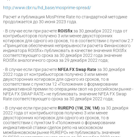
http://www.cbr.ru/hd_base/mosprime-spread/
Расчет и публикация MosPrime Rate по стандартной методике
продолжается до 30 июня 2023 года.
- В случае если при расчете
ROISfix
за 30 декабря 2022 года от
контрибьюторов получено 3 или менее двухсторонних
котировок для одного из сроков, то в соответствии с пунктом 2.7
«Принципов обеспечения непрерывности расчета Финансового
индикатора ROISfix» публиковать в качестве значения ROISfix
соответствующего срока за 30 декабря 2022 года значение
ROISfix аналогичного срока за 29 декабря 2022 года;
- В случае если при расчете
NFEA FX Swap Rate
за 30 декабря
2022 года от контрибьюторов получено 3 или менее
двухсторонних котировок для одного из сроков, то в
соответствии с пунктом 12 «Положения о формировании
индикативной премии по операциям своп на российском рынке -
NFEA FX SWAP RATE» не публиковать значение NFEA FX Swap
Ratе соответствующего срока за 30 декабря 2022 года;
- В случае если при расчете
RUREPO (1W, 2W, 1M)
за 30 декабря
2022 года от контрибьюторов получено 3 или менее
двухсторонних котировок для одного из сроков, то в
соответствии с пунктом 9 «Положения о формировании
индикативной ставки сделок репо на московском
межбанковском рынке RUREPO» не публиковать значение