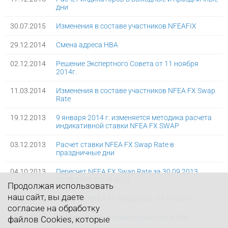
дни
30.07.2015
Изменения в составе участников NFEAFIX
29.12.2014
Смена адреса НВА
02.12.2014
Решение Экспертного Совета от 11 ноября
2014г.
11.03.2014
Изменения в составе участников NFEA FX Swap
Rate
19.12.2013
9 января 2014 г. изменяется методика расчета
индикативной ставки NFEA FX SWAP
03.12.2013
Расчет ставки NFEA FX Swap Rate в
праздничные дни
04.10.2013
Пересчет NFEA FX Swap Rate за 30.09.2013,
02.10.2013, 03.10.2013
Продолжая использовать
наш сайт, вы даете
24.07.2013
Пересчет NFEA FX Swap Rate - 24.07.2013
согласие на обработку
19.07.2013
Публикация значений индикаторов НВА
файлов Cookies, которые