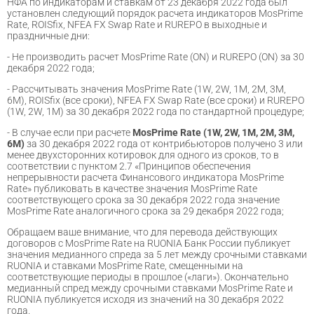
НФА по индикаторам и ставкам от 23 декабря 2022 года был
установлен следующий порядок расчета индикаторов MosPrime
Rate, ROISfix, NFEA FX Swap Rate и RUREPO в выходные и
праздничные дни:
- Не производить расчет MosPrime Rate (ON) и RUREPO (ON) за 30
декабря 2022 года;
- Рассчитывать значения MosPrime Rate (1W, 2W, 1M, 2M, 3M,
6M), ROISfix (все сроки), NFEA FX Swap Rate (все сроки) и RUREPO
(1W, 2W, 1M) за 30 декабря 2022 года по стандартной процедуре;
- В случае если при расчете
MosPrime Rate (1W, 2W, 1M, 2M, 3M,
6M)
за 30 декабря 2022 года от контрибьюторов получено 3 или
менее двухсторонних котировок для одного из сроков, то в
соответствии с пунктом 2.7 «Принципов обеспечения
непрерывности расчета Финансового индикатора MosPrime
Rate» публиковать в качестве значения MosPrime Rate
соответствующего срока за 30 декабря 2022 года значение
MosPrime Rate аналогичного срока за 29 декабря 2022 года;
Обращаем ваше внимание, что для перевода действующих
договоров с MosPrime Rate на RUONIA Банк России публикует
значения медианного спреда за 5 лет между срочными ставками
RUONIA и ставками MosPrime Rate, смещенными на
соответствующие периоды в прошлое («лаги»). Окончательно
медианный спред между срочными ставками MosPrime Rate и
RUONIA публикуется исходя из значений на 30 декабря 2022
года.